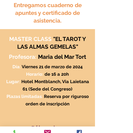
Entregamos cuaderno de
apuntes y certificado de
asistencia.
MASTER CLASS
"EL TAROT Y
LAS ALMAS GEMELAS"
Profesora
:
Maria del Mar Tort
Día:
Viernes 21 de marzo de 2024
Horario
:
de 16 a 20h
Lugar:
Hotel Montblanch, Via Laietana
61 (Sede del Congreso)
Plazas limitadas:
Reserva por riguroso
orden de inscripción
Sólo quiero