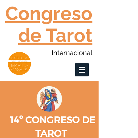
Congreso
de Tarot
Internacional
14º CONGRESO DE
TAROT